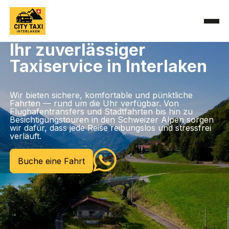
Ihr zuverlässiger
Taxiservice in Interlaken
Wir bieten sichere, komfortable und pünktliche
Fahrten — rund um die Uhr verfügbar. Von
Flughafentransfers und Stadtfahrten bis hin zu
Besichtigungstouren in den Schweizer Alpen sorgen
wir dafür, dass jede Reise reibungslos und stressfrei
verläuft.
Buche eine Fahrt